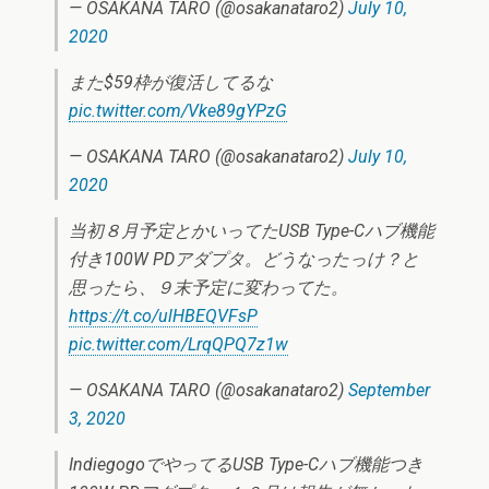
— OSAKANA TARO (@osakanataro2)
July 10,
2020
また$59枠が復活してるな
pic.twitter.com/Vke89gYPzG
— OSAKANA TARO (@osakanataro2)
July 10,
2020
当初８月予定とかいってたUSB Type-Cハブ機能
付き100W PDアダプタ。どうなったっけ？と
思ったら、９末予定に変わってた。
https://t.co/ulHBEQVFsP
pic.twitter.com/LrqQPQ7z1w
— OSAKANA TARO (@osakanataro2)
September
3, 2020
IndiegogoでやってるUSB Type-Cハブ機能つき