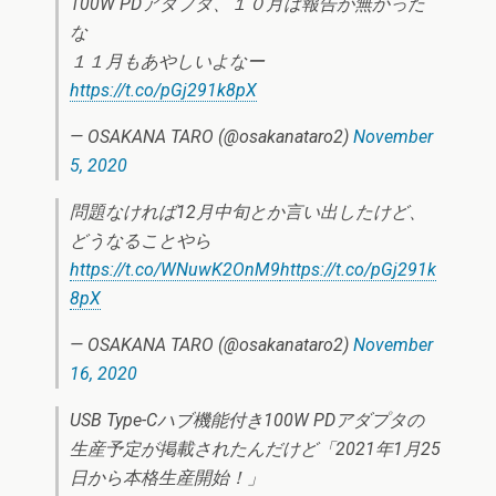
100W PDアダプタ、１０月は報告が無かった
な
１１月もあやしいよなー
https://t.co/pGj291k8pX
— OSAKANA TARO (@osakanataro2)
November
5, 2020
問題なければ12月中旬とか言い出したけど、
どうなることやら
https://t.co/WNuwK2OnM9
https://t.co/pGj291k
8pX
— OSAKANA TARO (@osakanataro2)
November
16, 2020
USB Type-Cハブ機能付き100W PDアダプタの
生産予定が掲載されたんだけど「2021年1月25
日から本格生産開始！」