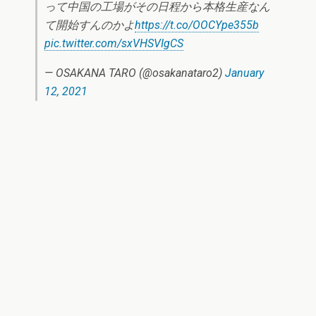
って中国の工場がその日程から本格生産なん
て開始すんのかよ
https://t.co/OOCYpe355b
pic.twitter.com/sxVHSVIgCS
— OSAKANA TARO (@osakanataro2)
January
12, 2021