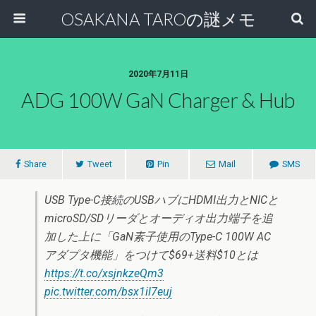
OSAKANA TAROの謎メモ
2020年7月11日
ADG 100W GaN Charger & Hub
Share
Tweet
Pin
Mail
SMS
USB Type-C接続のUSBハブにHDMI出力とNICと
microSD/SDリーダとオーディオ出力端子を追
加した上に「GaN素子使用のType-C 100W AC
アダプタ機能」をつけて$69+送料$10とは
https://t.co/xsjnkzeQm3
pic.twitter.com/bsx1il7euj