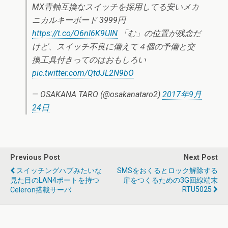
MX青軸互換なスイッチを採用してる安いメカ
ニカルキーボード 3999円
https://t.co/O6nI6K9UIN
「む」の位置が残念だ
けど、スイッチ不良に備えて４個の予備と交
換工具付きってのはおもしろい
pic.twitter.com/QtdJL2N9bO
— OSAKANA TARO (@osakanataro2)
2017年9月
24日
Previous Post
Next Post
スイッチングハブみたいな
SMSをおくるとロック解除する
見た目のLAN4ポートを持つ
扉をつくるための3G回線端末
RTU5025
Celeron搭載サーバ