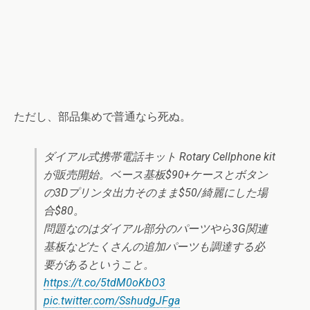
ただし、部品集めで普通なら死ぬ。
ダイアル式携帯電話キット Rotary Cellphone kit
が販売開始。ベース基板$90+ケースとボタン
の3Dプリンタ出力そのまま$50/綺麗にした場
合$80。
問題なのはダイアル部分のパーツやら3G関連
基板などたくさんの追加パーツも調達する必
要があるということ。
https://t.co/5tdM0oKbO3
pic.twitter.com/SshudgJFga