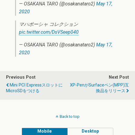
— OSAKANA TARO (@osakanataro2)
May 17,
2020
マハポーシャ コレクション
pic.twitter.com/DsVSeep040
— OSAKANA TARO (@osakanataro2)
May 17,
2020
Previous Post
Next Post
Mini PCI Expressスロットに
XP-PenがSurfaceペン(MPP)互
MicroSDをつける
換品をリリース
Back to top
Mobile
Desktop