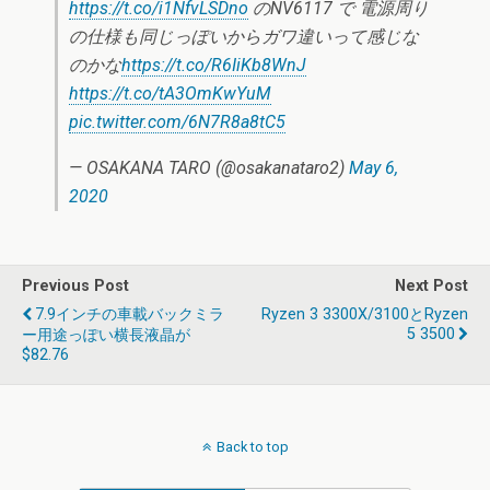
https://t.co/i1NfvLSDno
のNV6117 で 電源周り
の仕様も同じっぽいからガワ違いって感じな
のかな
https://t.co/R6IiKb8WnJ
https://t.co/tA3OmKwYuM
pic.twitter.com/6N7R8a8tC5
— OSAKANA TARO (@osakanataro2)
May 6,
2020
Previous Post
Next Post
7.9インチの車載バックミラ
Ryzen 3 3300X/3100とRyzen
5 3500
ー用途っぽい横長液晶が
$82.76
Back to top