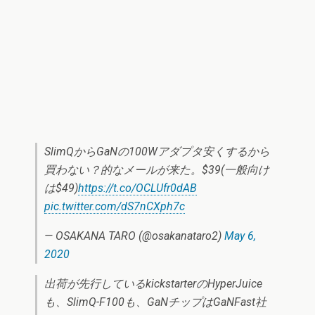
SlimQからGaNの100Wアダプタ安くするから
買わない？的なメールが来た。$39(一般向け
は$49)
https://t.co/OCLUfr0dAB
pic.twitter.com/dS7nCXph7c
— OSAKANA TARO (@osakanataro2)
May 6,
2020
出荷が先行しているkickstarterのHyperJuice
も、SlimQ-F100も、GaNチップはGaNFast社