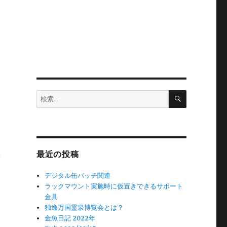
検
検
索
索:
っ
最近の投稿
デジタル缶バッチ関連
ラックマウント実施時に仮置きできるサポート
金具
独逸万国霊泉博覧会とは？
金魚日記 2022年