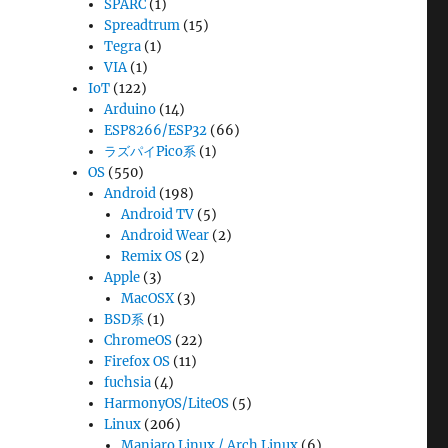
SPARC
(1)
Spreadtrum
(15)
Tegra
(1)
VIA
(1)
IoT
(122)
Arduino
(14)
ESP8266/ESP32
(66)
ラズパイPico系
(1)
OS
(550)
Android
(198)
Android TV
(5)
Android Wear
(2)
Remix OS
(2)
Apple
(3)
MacOSX
(3)
BSD系
(1)
ChromeOS
(22)
Firefox OS
(11)
fuchsia
(4)
HarmonyOS/LiteOS
(5)
Linux
(206)
Manjaro Linux / Arch Linux
(6)