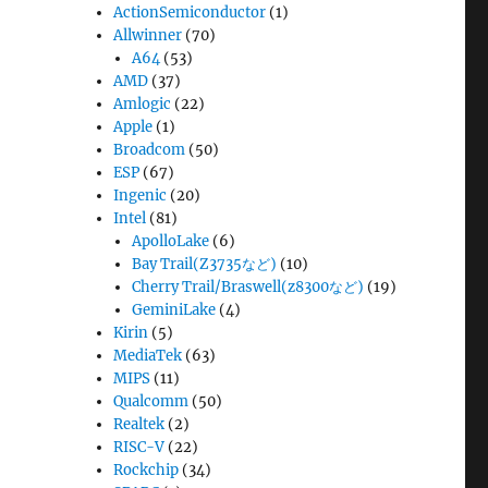
ActionSemiconductor
(1)
Allwinner
(70)
A64
(53)
AMD
(37)
Amlogic
(22)
Apple
(1)
Broadcom
(50)
ESP
(67)
Ingenic
(20)
Intel
(81)
ApolloLake
(6)
Bay Trail(Z3735など)
(10)
Cherry Trail/Braswell(z8300など)
(19)
GeminiLake
(4)
Kirin
(5)
MediaTek
(63)
MIPS
(11)
Qualcomm
(50)
Realtek
(2)
RISC-V
(22)
Rockchip
(34)