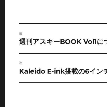
ゴ
リ
ー
投
前
稿
週刊アスキーBOOK Vol
前
の
ナ
投
ビ
稿:
次
ゲ
Kaleido E-ink搭載の6
次
の
ー
投
シ
稿:
ョ