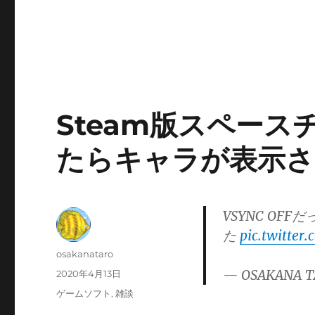
Steam版スペースチ
たらキャラが表示
VSYNC O
た
pic.twitter
投
osakanataro
稿
— OSAKANA T
投
2020年4月13日
者
稿
カ
ゲームソフト
,
雑談
日:
テ