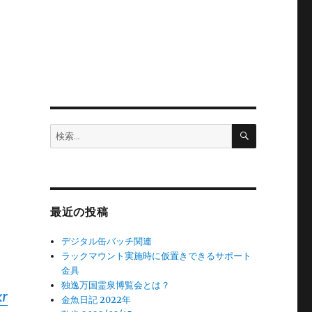
検
検
索
索:
最近の投稿
デジタル缶バッチ関連
ラックマウント実施時に仮置きできるサポート
金具
独逸万国霊泉博覧会とは？
kr
金魚日記 2022年