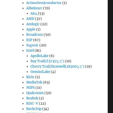
ActionSemiconductor
(1)
Allwinner
(70)
A64
(53)
AMD
(37)
Amlogic
(22)
Apple
(1)
Broadcom
(50)
ESP
(67)
Ingenic
(20)
Intel
(81)
ApolloLake
(6)
Bay Trail(Z3735など)
(10)
Cherry Trail/Braswell(z8300など)
(19)
GeminiLake
(4)
Kirin
(5)
MediaTek
(63)
MIPS
(11)
Qualcomm
(50)
Realtek
(2)
RISC-V
(22)
Rockchip
(34)