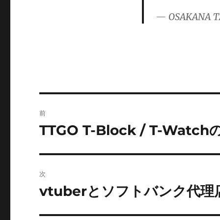
ー
— OSAKANA T
投
前
稿
TTGO T-Block / T-Watc
前
の
ナ
投
ビ
稿:
次
ゲ
vtuberとソフトバンク代
次
の
ー
投