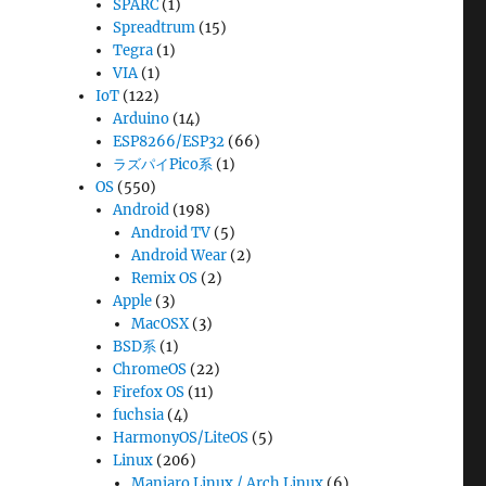
SPARC
(1)
Spreadtrum
(15)
Tegra
(1)
VIA
(1)
IoT
(122)
Arduino
(14)
ESP8266/ESP32
(66)
ラズパイPico系
(1)
OS
(550)
Android
(198)
Android TV
(5)
Android Wear
(2)
Remix OS
(2)
Apple
(3)
MacOSX
(3)
BSD系
(1)
ChromeOS
(22)
Firefox OS
(11)
fuchsia
(4)
HarmonyOS/LiteOS
(5)
Linux
(206)
Manjaro Linux / Arch Linux
(6)