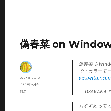
偽春菜 on Window
偽春菜 をWindo
で「カラーモー
pic.twitter.c
投
osakanataro
稿
投
2020年4月4日
者
稿
— OSAKANA T
カ
雑談
日:
テ
ゴ
おすすめって
リ