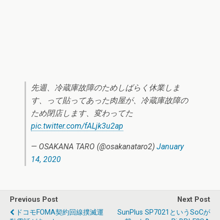
先週、冷蔵庫故障のためしばらく休業しま
す、って貼ってあった肉屋が、冷蔵庫故障の
ため閉店します、変わってた
pic.twitter.com/fALjk3u2ap
— OSAKANA TARO (@osakanataro2)
January
14, 2020
Previous Post
Next Post
ドコモFOMA契約回線撲滅運
SunPlus SP7021というSoCが