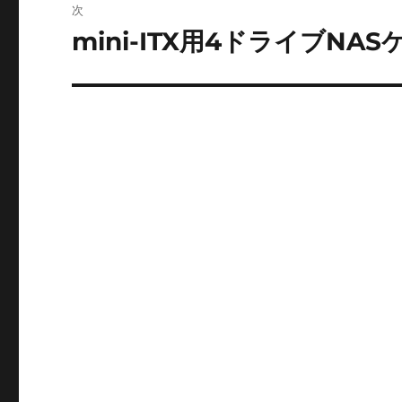
稿:
次
ゲ
mini-ITX用4ドライブNA
次
の
ー
投
シ
稿:
ョ
ン