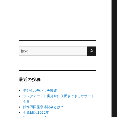
検
検
索
索:
最近の投稿
出
デジタル缶バッチ関連
ラックマウント実施時に仮置きできるサポート
金具
独逸万国霊泉博覧会とは？
が
金魚日記 2022年