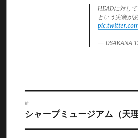
HEADに対して 
という実装が
pic.twitter.c
— OSAKANA T
投
前
稿
シャープミュージアム（天
前
の
ナ
投
ビ