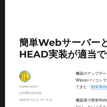
簡単Webサーバーと
HEAD実装が適当
機器のアップデー
Win10パソコ
投
osakanataro
てきた「
簡単We
稿
投
2019年12月27日
者
稿
カ
Webサービス
,
サービス
機器側で簡単We
日:
テ
ない、といってエ