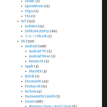
SPARC
(1)
Spreadtrum
(15)
Tegra
(1)
VIA
(1)
IoT
(122)
Arduino
(14)
ESP8266/ESP32
(66)
ラズパイPico系
(1)
OS
(550)
Android
(198)
Android TV
(5)
Android Wear
(2)
Remix OS
(2)
Apple
(3)
MacOSX
(3)
BSD系
(1)
ChromeOS
(22)
Firefox OS
(11)
fuchsia
(4)
HarmonyOS/LiteOS
(5)
Linux
(206)
Manjaro Linux / Arch Linux
(6)