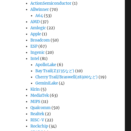
ActionSemiconductor
(1)
Allwinner
(70)
A64
(53)
AMD
(37)
Amlogic
(22)
Apple
(1)
Broadcom
(50)
ESP
(67)
Ingenic
(20)
Intel
(81)
ApolloLake
(6)
Bay Trail(Z3735など)
(10)
Cherry Trail/Braswell(z8300など)
(19)
GeminiLake
(4)
Kirin
(5)
MediaTek
(63)
MIPS
(11)
Qualcomm
(50)
Realtek
(2)
RISC-V
(22)
Rockchip
(34)