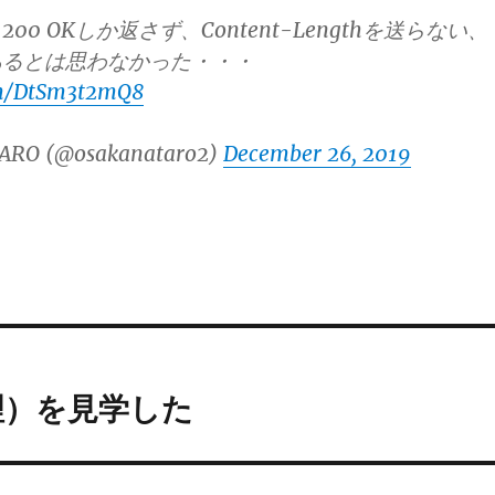
200 OKしか返さず、Content-Lengthを送らない、
あるとは思わなかった・・・
om/DtSm3t2mQ8
ARO (@osakanataro2)
December 26, 2019
理）を見学した