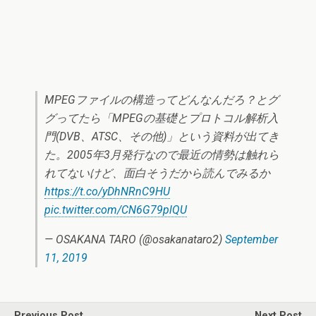
MPEGファイルの構造ってどんなんだろ？とグ
グってたら「MPEGの基礎とプロトコル解析入
門(DVB、ATSC、その他)」という資料が出てき
た。2005年3月発行なので最近の情勢は触れら
れてないけど、面白そうだから読んでみるか
https://t.co/yDhNRnC9HU
pic.twitter.com/CN6G79plQU
— OSAKANA TARO (@osakanataro2)
September
11, 2019
Previous Post
Next Post