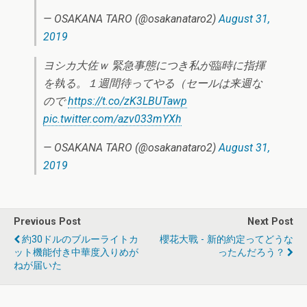
— OSAKANA TARO (@osakanataro2)
August 31,
2019
ヨシカ大佐ｗ 緊急事態につき私が臨時に指揮
を執る。１週間待ってやる（セールは来週な
ので
https://t.co/zK3LBUTawp
pic.twitter.com/azv033mYXh
— OSAKANA TARO (@osakanataro2)
August 31,
2019
Previous Post
Next Post
約30ドルのブルーライトカ
櫻花大戰 - 新的約定ってどうな
ット機能付き中華度入りめが
ったんだろう？
ねが届いた