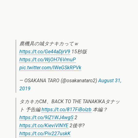
農機具の城タナキカってｗ
https://t.co/Ge44aDjrV9
15秒版
https://t.co/WjOH76VmuP
pic.twitter.com/lWeGSkRPVk
— OSAKANA TARO (@osakanataro2)
August 31,
2019
タカキカCM、BACK TO THE TANAKIKAタナッ
ト 予告編
https://t.co/817FiBoIzb
本編？
https://t.co/9IZ1WJ4wgS
2
https://t.co/KieviVlNYE
2後半?
https://t.co/Piv227uskK