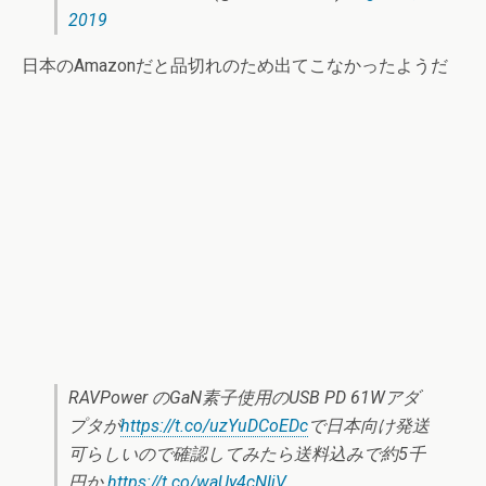
2019
日本のAmazonだと品切れのため出てこなかったようだ
RAVPower のGaN素子使用のUSB PD 61Wアダ
プタが
https://t.co/uzYuDCoEDc
で日本向け発送
可らしいので確認してみたら送料込みで約5千
円か
https://t.co/waUy4cNIjV