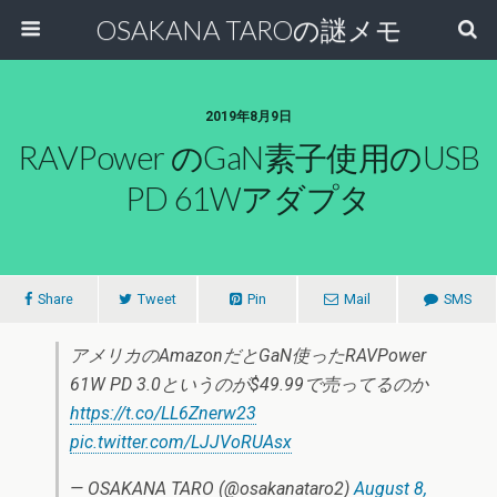
OSAKANA TAROの謎メモ
2019年8月9日
RAVPower のGaN素子使用のUSB
PD 61Wアダプタ
Share
Tweet
Pin
Mail
SMS
アメリカのAmazonだとGaN使ったRAVPower
61W PD 3.0というのが$49.99で売ってるのか
https://t.co/LL6Znerw23
pic.twitter.com/LJJVoRUAsx
— OSAKANA TARO (@osakanataro2)
August 8,