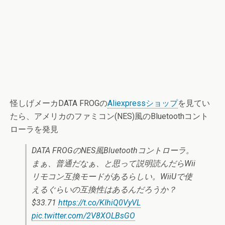
怪しげメーカDATA FROGの
Aliexpressショップ
を見てい
たら、アメリカのファミコン(NES)風のBluetoothコント
ローラを発見
DATA FROGのNES風Bluetoothコントローラ。
まぁ、普通だなぁ、と思って説明読んだらWii
リモコン互換モードがあるらしい。WiiUで使
えるぐらいの互換性はあるんだろうか？
$33.71
https://t.co/KIhiQ0VyVL
pic.twitter.com/2V8XOLBsGO