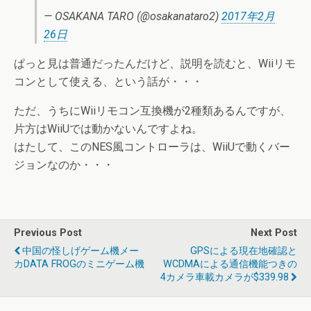
— OSAKANA TARO (@osakanataro2)
2017年2月
26日
ぱっと見は普通だったんだけど、説明を読むと、Wiiリモ
コンとして使える、という話が・・・
ただ、うちにWiiリモコン互換機が2種類あるんですが、
片方はWiiUでは動かないんですよね。
はたして、このNES風コントローラは、WiiUで動くバー
ジョンなのか・・・
Previous Post
Next Post
中国の怪しげゲーム機メー
GPSによる現在地確認と
カDATA FROGのミニゲーム機
WCDMAによる通信機能つきの
4カメラ車載カメラが$339.98