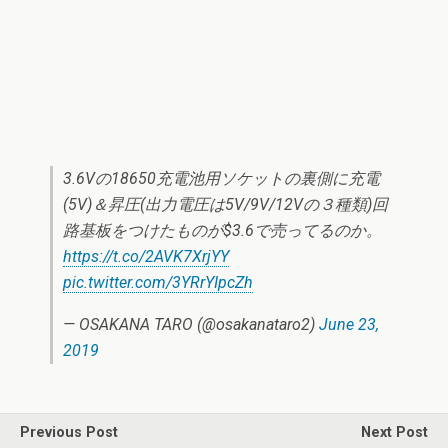
3.6Vの18650充電池用ソケットの裏側に充電
(5V)＆昇圧(出力電圧は5V/9V/12Vの３種類)回
路基板をつけたものが$3.6で売ってるのか。
https://t.co/2AVK7XrjYY
pic.twitter.com/3YRrYIpcZh
— OSAKANA TARO (@osakanataro2)
June 23,
2019
Previous Post
Next Post