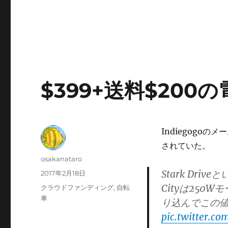
$399+送料$200の電
Indiegogo
されていた。
投
osakanataro
稿
Stark Dr
投
2017年2月18日
者
稿
Cityは250
カ
クラウドファンディング
,
自転
日:
テ
車
り込んでこの
ゴ
pic.twitter.c
リ