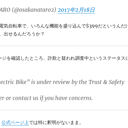
ARO (@osakanataro2)
2017年2月18日
電気自転車で、いろんな機能を盛り込んで$399だというんだ
、出せるんだろうか？
4にページを確認したところ、詐欺と疑われ調査中というステータス
ectric Bike” is under review by the Trust & Safety
er or contact us if you have concerns.
、
公式ページ上
では特に釈明がないまま。