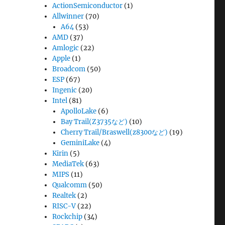
ActionSemiconductor
(1)
Allwinner
(70)
A64
(53)
AMD
(37)
Amlogic
(22)
Apple
(1)
Broadcom
(50)
ESP
(67)
Ingenic
(20)
Intel
(81)
ApolloLake
(6)
Bay Trail(Z3735など)
(10)
Cherry Trail/Braswell(z8300など)
(19)
GeminiLake
(4)
Kirin
(5)
MediaTek
(63)
MIPS
(11)
Qualcomm
(50)
Realtek
(2)
RISC-V
(22)
Rockchip
(34)