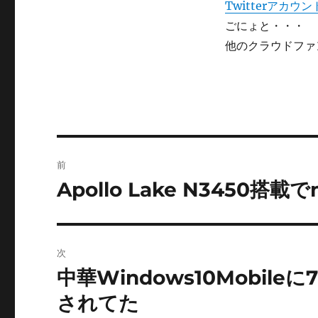
Twitterアカ
ごにょと・・・
他のクラウドファ
投
前
稿
Apollo Lake N3450搭
前
の
ナ
投
ビ
稿:
次
ゲ
中華Windows10Mobil
次
の
ー
されてた
投