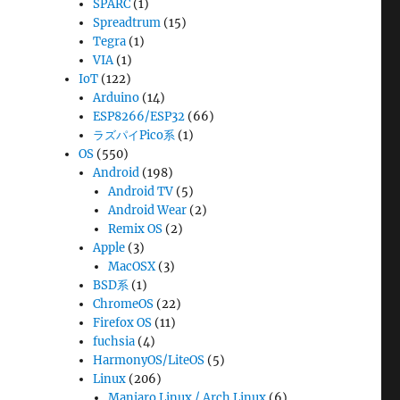
SPARC
(1)
Spreadtrum
(15)
Tegra
(1)
VIA
(1)
IoT
(122)
Arduino
(14)
ESP8266/ESP32
(66)
ラズパイPico系
(1)
OS
(550)
Android
(198)
Android TV
(5)
Android Wear
(2)
Remix OS
(2)
Apple
(3)
MacOSX
(3)
BSD系
(1)
ChromeOS
(22)
Firefox OS
(11)
fuchsia
(4)
HarmonyOS/LiteOS
(5)
Linux
(206)
Manjaro Linux / Arch Linux
(6)