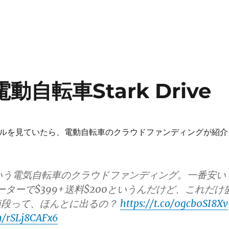
動自転車Stark Drive
のメールを見ていたら、電動自転車のクラウドファンディングが紹介
iveという電気自転車のクラウドファンディング。一番安い
Wモーターで$399+送料$200というんだけど、これだけ
値段って、ほんとに出るの？
https://t.co/0gcb0SI8Xv
om/rSLj8CAFx6