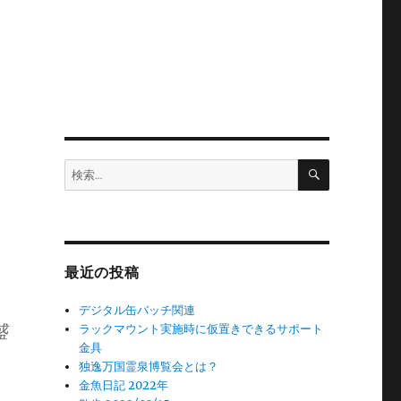
検
検
索
索:
最近の投稿
デジタル缶バッチ関連
盛
ラックマウント実施時に仮置きできるサポート
金具
独逸万国霊泉博覧会とは？
金魚日記 2022年