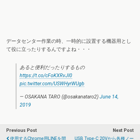
データセンター作業の時、一時的に設置する機器用とし
て役に立ったりするんですよね・・・
あると便利だったりするもの
https://t.co/cFoKXRvJI0
pic.twitter.com/USWHyrWUgb
— OSAKANA TARO (@osakanataro2)
June 14,
2019
Previous Post
Next Post
使用するChrome用LINEを間
USB Type-C 20Vから各種ノー