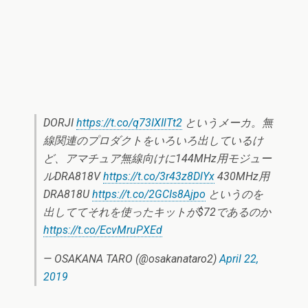
DORJI
https://t.co/q73IXIlTt2
というメーカ。無
線関連のプロダクトをいろいろ出しているけ
ど、アマチュア無線向けに144MHz用モジュー
ルDRA818V
https://t.co/3r43z8DlYx
430MHz用
DRA818U
https://t.co/2GCIs8Ajpo
というのを
出しててそれを使ったキットが$72であるのか
https://t.co/EcvMruPXEd
— OSAKANA TARO (@osakanataro2)
April 22,
2019