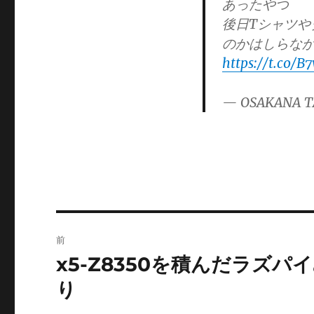
あったやつ
後日Tシャツ
のかはしらな
https://t.co/
— OSAKANA T
投
前
稿
x5-Z8350を積んだラズパイ
前
の
ナ
り
投