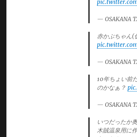
pic.twitter.c
ー
— OSAKANA T
赤かぶちゃん(
pic.twitter.c
— OSAKANA T
10年ちょい前
のかなぁ？
pic
— OSAKANA T
いつだったか
木賊温泉用に