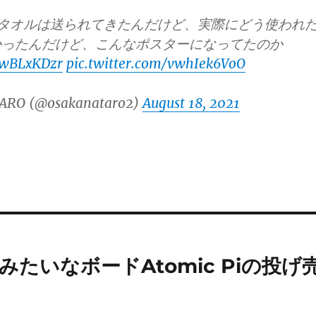
やタオルは送られてきたんだけど、実際にどう使われ
かったんだけど、こんなポスターになってたのか
B7wBLxKDzr
pic.twitter.com/vwhIek6VoO
ARO (@osakanataro2)
August 18, 2021
みたいなボードAtomic Piの投げ