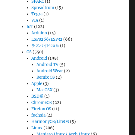
SPARC
(1)
Spreadtrum
(15)
Tegra
(1)
VIA
(1)
IoT
(122)
Arduino
(14)
ESP8266/ESP32
(66)
ラズパイPico系
(1)
OS
(550)
Android
(198)
Android TV
(5)
Android Wear
(2)
Remix OS
(2)
Apple
(3)
MacOSX
(3)
BSD系
(1)
ChromeOS
(22)
Firefox OS
(11)
fuchsia
(4)
HarmonyOS/LiteOS
(5)
Linux
(206)
Manjaro Linux / Arch Linux
(6)