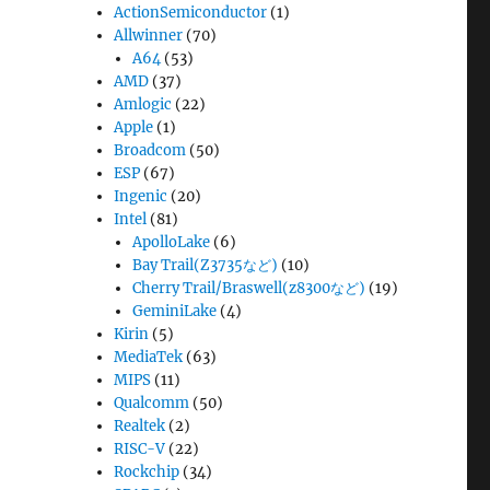
ActionSemiconductor
(1)
Allwinner
(70)
A64
(53)
AMD
(37)
Amlogic
(22)
Apple
(1)
Broadcom
(50)
ESP
(67)
Ingenic
(20)
Intel
(81)
ApolloLake
(6)
Bay Trail(Z3735など)
(10)
Cherry Trail/Braswell(z8300など)
(19)
GeminiLake
(4)
Kirin
(5)
MediaTek
(63)
MIPS
(11)
Qualcomm
(50)
Realtek
(2)
RISC-V
(22)
Rockchip
(34)