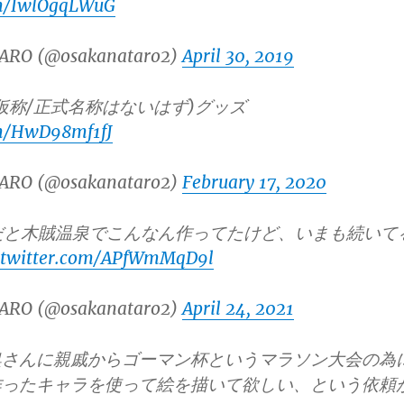
om/IwlOgqLWuG
ARO (@osakanataro2)
April 30, 2019
仮称/正式名称はないはず)グッズ
om/HwD98mf1fJ
ARO (@osakanataro2)
February 17, 2020
だと木賊温泉でこんなん作ってたけど、いまも続いて
.twitter.com/APfWmMqD9l
ARO (@osakanataro2)
April 24, 2021
奥さんに親戚からゴーマン杯というマラソン大会の為
作ったキャラを使って絵を描いて欲しい、という依頼