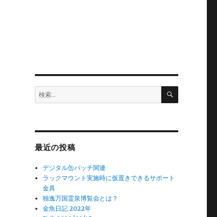
検
検
索
索:
最近の投稿
デジタル缶バッチ関連
ラックマウント実施時に仮置きできるサポート
金具
独逸万国霊泉博覧会とは？
金魚日記 2022年