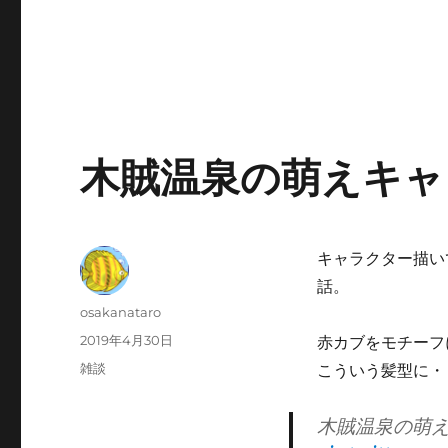
木賊温泉の萌えキャ
キャラクター描い
話。
投
osakanataro
稿
投
2019年4月30日
赤カブをモチーフ
者
稿
カ
雑談
こういう髪型に・
日:
テ
ゴ
木賊温泉の萌
リ