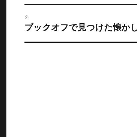
ビ
稿:
ゲ
次
ー
ブックオフで見つけた懐かし
次
の
シ
投
ョ
稿:
ン