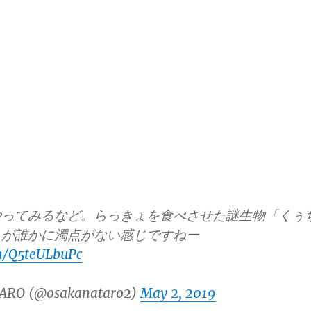
やってみるなど。らっきょを食べさせた謎生物「くぅ
りが誰かに濁点がない感じですねー
om/Q5teULbuPc
ARO (@osakanataro2)
May 2, 2019