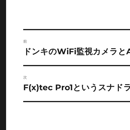
投
前
稿
ドンキのWiFi監視カメラと
前
の
ナ
投
ビ
稿:
次
ゲ
F(x)tec Pro1というスナ
次
の
ー
投
シ
稿:
ョ