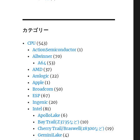
カテゴリー
CPU
(543)
ActionSemiconductor
(1)
Allwinner
(70)
A64
(53)
AMD
(37)
Amlogic
(22)
Apple
(1)
Broadcom
(50)
ESP
(67)
Ingenic
(20)
Intel
(81)
ApolloLake
(6)
Bay Trail(Z3735など)
(10)
Cherry Trail/Braswell(z8300など)
(19)
GeminiLake
(4)