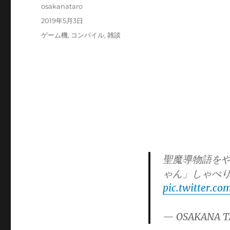
投
osakanataro
稿
投
2019年5月3日
者
稿
カ
ゲーム機
,
コンパイル
,
雑談
日:
テ
ゴ
リ
ー
聖魔導物語を
ゃん」しゃべ
pic.twitter.c
— OSAKANA T