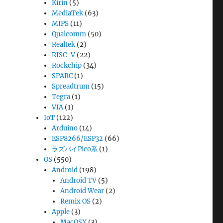
Kirin
(5)
MediaTek
(63)
MIPS
(11)
Qualcomm
(50)
Realtek
(2)
RISC-V
(22)
Rockchip
(34)
SPARC
(1)
Spreadtrum
(15)
Tegra
(1)
VIA
(1)
IoT
(122)
Arduino
(14)
ESP8266/ESP32
(66)
ラズパイPico系
(1)
OS
(550)
Android
(198)
Android TV
(5)
Android Wear
(2)
Remix OS
(2)
Apple
(3)
MacOSX
(3)