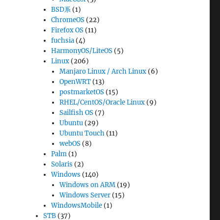
BSD系
(1)
ChromeOS
(22)
Firefox OS
(11)
fuchsia
(4)
HarmonyOS/LiteOS
(5)
Linux
(206)
Manjaro Linux / Arch Linux
(6)
OpenWRT
(13)
postmarketOS
(15)
RHEL/CentOS/Oracle Linux
(9)
Sailfish OS
(7)
Ubuntu
(29)
Ubuntu Touch
(11)
webOS
(8)
Palm
(1)
Solaris
(2)
Windows
(140)
Windows on ARM
(19)
Windows Server
(15)
WindowsMobile
(1)
STB
(37)