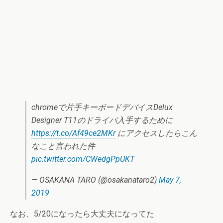
chromeで片手キーボードデバイスDelux
Designer T11のドライバ入手するために
https://t.co/Af49ce2MKr
にアクセスしたらこん
なこと言われた件
pic.twitter.com/CWedgPpUKT
— OSAKANA TARO (@osakanataro2)
May 7,
2019
なお、5/20になったら大丈夫になってた