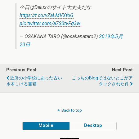
今日はDeluxのサイト大丈夫だな
https://t.co/vZaLMVXfoG
pic.twitter.com/a7S0tvFq3w
— OSAKANA TARO (@osakanataro2)
2019年5月
20日
Previous Post
Next Post
近所の小学校にあった古い
こっちのblogではないとこがア
水木しげる書籍
タックされた件
Back to top
Mobile
Desktop