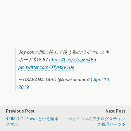
Joy-conの間に挟んで使う系のワイヤレスキー
ボード $18.87
https://t.co/zZspEjj4Bd
pic.twitter.com/0TyetxV1Ue
— OSAKANA TARO (@osakanataro2)
April 10,
2019
Previous Post
Next Post
UMIDIGI Powerという防水
ジョイコンのアナログスティッ
スマホ
ク修理パーツ