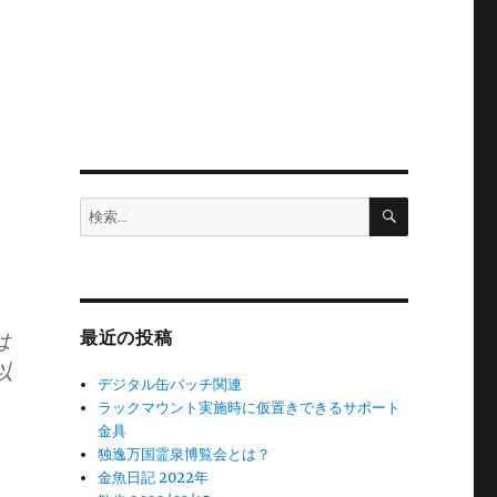
検
検
索
索:
は
最近の投稿
以
デジタル缶バッチ関連
ラックマウント実施時に仮置きできるサポート
金具
独逸万国霊泉博覧会とは？
金魚日記 2022年