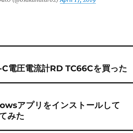
-C電圧電流計RD TC66Cを買った
indowsアプリをインストールして
してみた