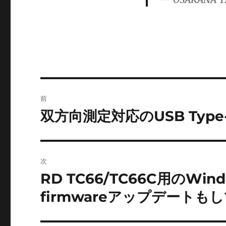
ゴ
リ
ー
投
前
稿
双方向測定対応のUSB Type
前
の
ナ
投
ビ
稿:
次
ゲ
RD TC66/TC66C用のW
次
の
ー
firmwareアップデートも
投
シ
稿: