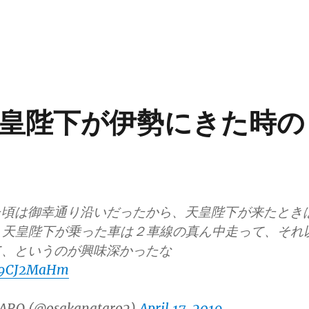
皇陛下が伊勢にきた時の
た頃は御幸通り沿いだったから、天皇陛下が来たとき
 天皇陛下が乗った車は２車線の真ん中走って、それ
て、というのが興味深かったな
589CJ2MaHm
ARO (@osakanataro2)
April 17, 2019