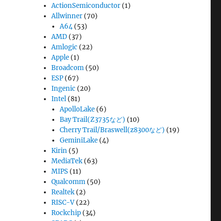
ActionSemiconductor
(1)
Allwinner
(70)
A64
(53)
AMD
(37)
Amlogic
(22)
Apple
(1)
Broadcom
(50)
ESP
(67)
Ingenic
(20)
Intel
(81)
ApolloLake
(6)
Bay Trail(Z3735など)
(10)
Cherry Trail/Braswell(z8300など)
(19)
GeminiLake
(4)
Kirin
(5)
MediaTek
(63)
MIPS
(11)
Qualcomm
(50)
Realtek
(2)
RISC-V
(22)
Rockchip
(34)