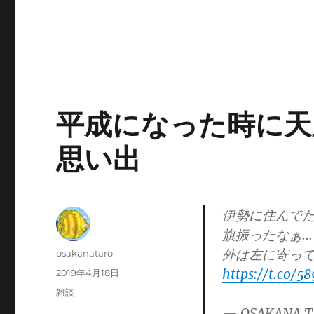
平成になった時に天
思い出
伊勢に住んで
旗振ったなぁ…
外は左に寄っ
投
osakanataro
稿
https://t.co/
投
2019年4月18日
者
稿
カ
雑談
日:
テ
— OSAKANA T