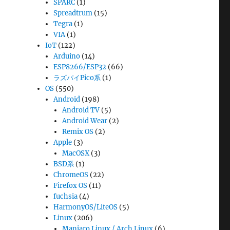
SPARC
(1)
Spreadtrum
(15)
Tegra
(1)
VIA
(1)
IoT
(122)
Arduino
(14)
ESP8266/ESP32
(66)
ラズパイPico系
(1)
OS
(550)
Android
(198)
Android TV
(5)
Android Wear
(2)
Remix OS
(2)
Apple
(3)
MacOSX
(3)
BSD系
(1)
ChromeOS
(22)
Firefox OS
(11)
fuchsia
(4)
HarmonyOS/LiteOS
(5)
Linux
(206)
Manjaro Linux / Arch Linux
(6)