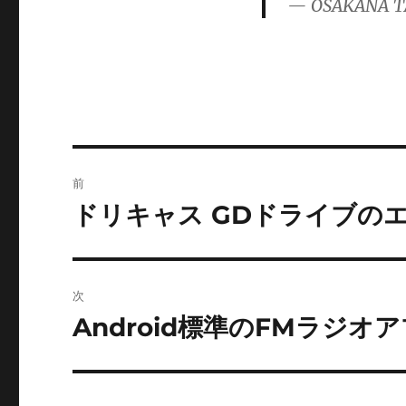
— OSAKANA T
ー
投
前
稿
ドリキャス GDドライブの
前
の
ナ
投
ビ
稿:
次
ゲ
Android標準のFMラジオ
次
の
ー
投
シ
稿: