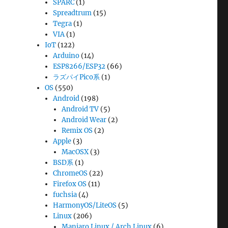
SPARC
(1)
Spreadtrum
(15)
Tegra
(1)
VIA
(1)
IoT
(122)
Arduino
(14)
ESP8266/ESP32
(66)
ラズパイPico系
(1)
OS
(550)
Android
(198)
Android TV
(5)
Android Wear
(2)
Remix OS
(2)
Apple
(3)
MacOSX
(3)
BSD系
(1)
ChromeOS
(22)
Firefox OS
(11)
fuchsia
(4)
HarmonyOS/LiteOS
(5)
Linux
(206)
Manjaro Linux / Arch Linux
(6)