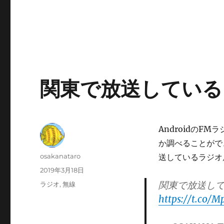
関東で放送している
Androidの
か調べることがで
投
osakanataro
送しているラジオ
稿
投
2019年3月18日
者
稿
関東で放送し
カ
ラジオ
,
無線
日:
テ
https://t.co/
ゴ
リ