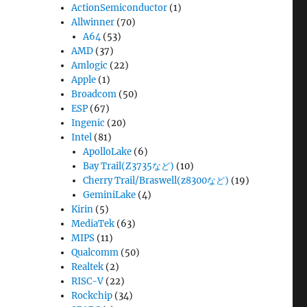
ActionSemiconductor
(1)
Allwinner
(70)
A64
(53)
AMD
(37)
Amlogic
(22)
Apple
(1)
Broadcom
(50)
ESP
(67)
Ingenic
(20)
Intel
(81)
ApolloLake
(6)
Bay Trail(Z3735など)
(10)
Cherry Trail/Braswell(z8300など)
(19)
GeminiLake
(4)
Kirin
(5)
MediaTek
(63)
MIPS
(11)
Qualcomm
(50)
Realtek
(2)
RISC-V
(22)
Rockchip
(34)