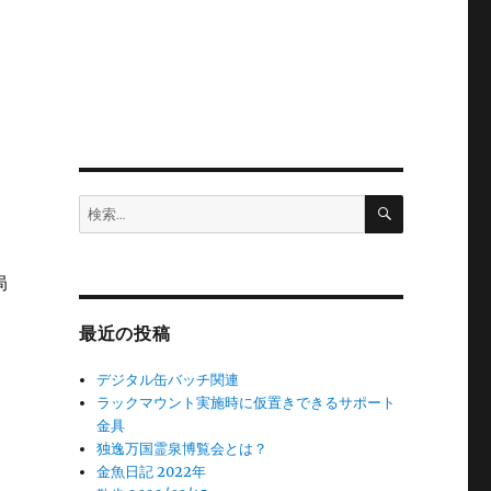
検
検
索
索:
局
最近の投稿
デジタル缶バッチ関連
ラックマウント実施時に仮置きできるサポート
金具
独逸万国霊泉博覧会とは？
金魚日記 2022年