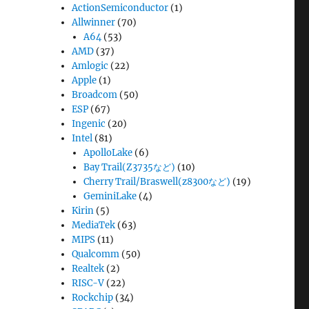
ActionSemiconductor
(1)
Allwinner
(70)
A64
(53)
AMD
(37)
Amlogic
(22)
Apple
(1)
Broadcom
(50)
ESP
(67)
Ingenic
(20)
Intel
(81)
ApolloLake
(6)
Bay Trail(Z3735など)
(10)
Cherry Trail/Braswell(z8300など)
(19)
GeminiLake
(4)
Kirin
(5)
MediaTek
(63)
MIPS
(11)
Qualcomm
(50)
Realtek
(2)
RISC-V
(22)
Rockchip
(34)