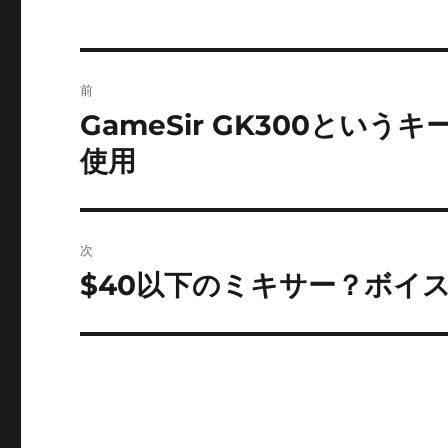
ー
投
前
稿
GameSir GK300というキ
前
の
ナ
使用
投
ビ
稿:
ゲ
次
ー
$40以下のミキサー？ボイ
次
の
シ
投
ョ
稿:
ン