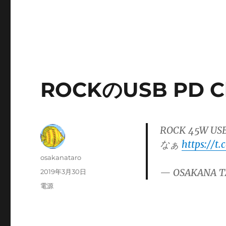
ROCKのUSB PD Ch
ROCK 45W US
なぁ
https://t
投
osakanataro
稿
— OSAKANA T
投
2019年3月30日
者
稿
カ
電源
日:
テ
ゴ
リ