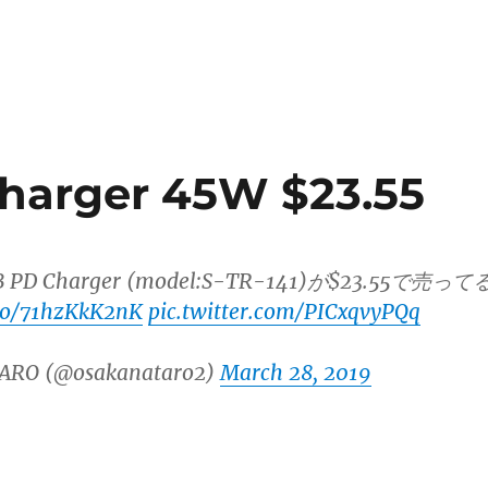
arger 45W $23.55
B PD Charger (model:S-TR-141)が$23.55で売って
.co/71hzKkK2nK
pic.twitter.com/PICxqvyPQq
ARO (@osakanataro2)
March 28, 2019