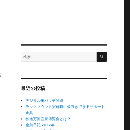
検
検
索
索:
る
最近の投稿
デジタル缶バッチ関連
ラックマウント実施時に仮置きできるサポート
金具
独逸万国霊泉博覧会とは？
金魚日記 2022年