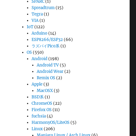
SPARC
(1)
Spreadtrum
(15)
Tegra
(1)
VIA
(1)
IoT
(122)
Arduino
(14)
ESP8266/ESP32
(66)
ラズパイPico系
(1)
OS
(550)
Android
(198)
Android TV
(5)
Android Wear
(2)
Remix OS
(2)
Apple
(3)
MacOSX
(3)
BSD系
(1)
ChromeOS
(22)
Firefox OS
(11)
fuchsia
(4)
HarmonyOS/LiteOS
(5)
Linux
(206)
Manjaro Linux / Arch Linux
(6)