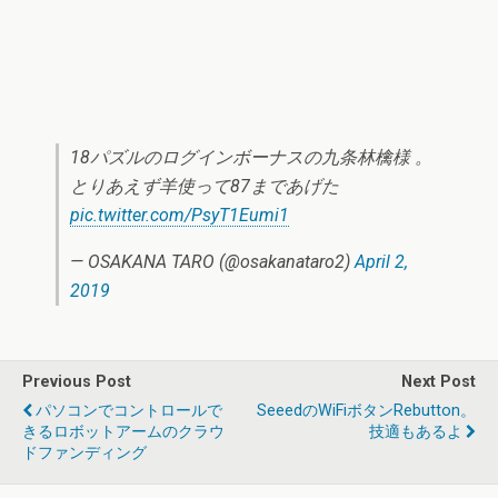
18パズルのログインボーナスの九条林檎様 。
とりあえず羊使って87まであげた
pic.twitter.com/PsyT1Eumi1
— OSAKANA TARO (@osakanataro2)
April 2,
2019
Previous Post
Next Post
パソコンでコントロールで
SeeedのWiFiボタンRebutton。
きるロボットアームのクラウ
技適もあるよ
ドファンディング