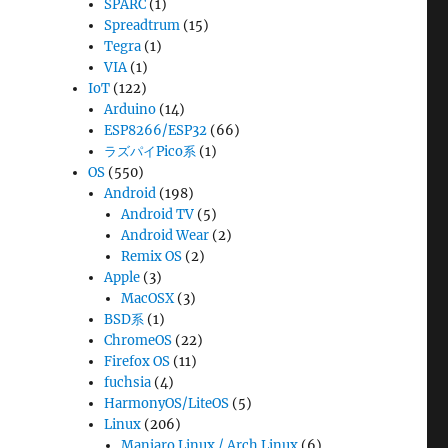
SPARC
(1)
Spreadtrum
(15)
Tegra
(1)
VIA
(1)
IoT
(122)
Arduino
(14)
ESP8266/ESP32
(66)
ラズパイPico系
(1)
OS
(550)
Android
(198)
Android TV
(5)
Android Wear
(2)
Remix OS
(2)
Apple
(3)
MacOSX
(3)
BSD系
(1)
ChromeOS
(22)
Firefox OS
(11)
fuchsia
(4)
HarmonyOS/LiteOS
(5)
Linux
(206)
Manjaro Linux / Arch Linux
(6)