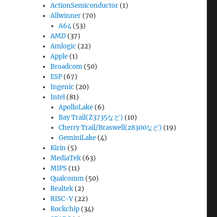
ActionSemiconductor
(1)
Allwinner
(70)
A64
(53)
AMD
(37)
Amlogic
(22)
Apple
(1)
Broadcom
(50)
ESP
(67)
Ingenic
(20)
Intel
(81)
ApolloLake
(6)
Bay Trail(Z3735など)
(10)
Cherry Trail/Braswell(z8300など)
(19)
GeminiLake
(4)
Kirin
(5)
MediaTek
(63)
MIPS
(11)
Qualcomm
(50)
Realtek
(2)
RISC-V
(22)
Rockchip
(34)