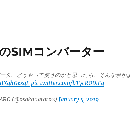
のSIMコンバーター
バータ、どうやって使うのかと思ったら、そんな形か
o/iIXghGexqE
pic.twitter.com/bT7cRODlFg
ARO (@osakanataro2)
January 5, 2019