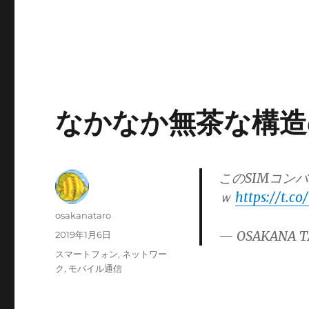
なかなか無茶な構造
このSIMコン
ｗ
https://t.c
投
osakanataro
稿
— OSAKANA T
投
2019年1月6日
者
稿
カ
スマートフォン
,
ネットワー
日:
テ
ク
,
モバイル通信
ゴ
リ