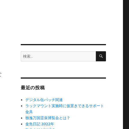
検
検
索
索:
よ
最近の投稿
デジタル缶バッチ関連
ラックマウント実施時に仮置きできるサポート
金具
独逸万国霊泉博覧会とは？
金魚日記 2022年