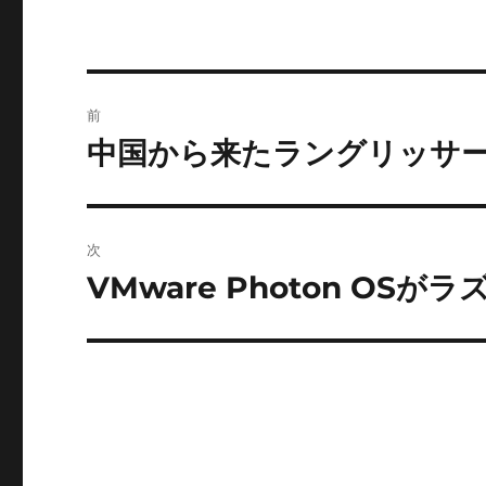
ー
投
前
稿
中国から来たラングリッサ
前
の
ナ
投
ビ
稿:
次
ゲ
VMware Photon OSが
次
の
ー
投
シ
稿:
ョ
ン