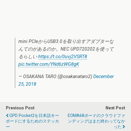
mini PCIeからUSB3.0を取り出すアダプターな
んてのがあるのか。NEC UPD720202を使って
るらしい
https://t.co/0uvj2VSRT8
pic.twitter.com/YNd6zWG8gK
— OSAKANA TARO (@osakanataro2)
December
25, 2018
Previous Post
Next Post
GPD Pocket2を日本語キー
EOMA68ボードのクラウドファ
ボードにするためのステッカ
ンディングはまだ終わってなか
ー
った