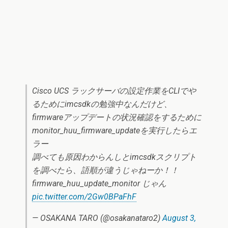
Cisco UCS ラックサーバの設定作業をCLIでや
るためにimcsdkの勉強中なんだけど、
firmwareアップデートの状況確認をするために
monitor_huu_firmware_updateを実行したらエ
ラー
調べても原因わからんしとimcsdkスクリプト
を調べたら、語順が違うじゃねーか！！
firmware_huu_update_monitor じゃん
pic.twitter.com/2Gw0BPaFhF
— OSAKANA TARO (@osakanataro2)
August 3,