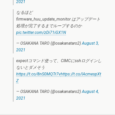
2021
なるほど
firmware_huu_update_monitor はアップデート
処理が完了するまでループするのか
pic.twitter.com/zDi71iGX1N
— OSAKANA TARO (@osakanataro2)
August 3,
2021
expectコマンド使って、CIMCにsshログインし
ないとダメそう
https://t.co/8nS0MQTr7v
https://t.co/lAcmespXt
Z
— OSAKANA TARO (@osakanataro2)
August 4,
2021