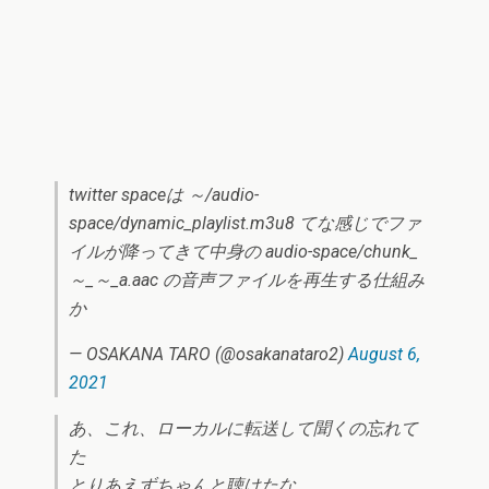
twitter spaceは ～/audio-
space/dynamic_playlist.m3u8 てな感じでファ
イルが降ってきて中身の audio-space/chunk_
～_～_a.aac の音声ファイルを再生する仕組み
か
— OSAKANA TARO (@osakanataro2)
August 6,
2021
あ、これ、ローカルに転送して聞くの忘れて
た
とりあえずちゃんと聴けたな