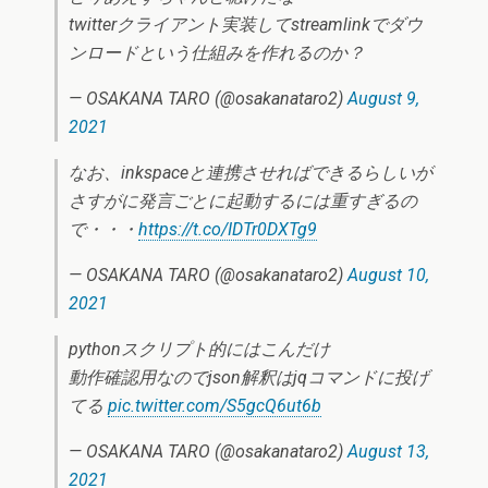
twitterクライアント実装してstreamlinkでダウ
ンロードという仕組みを作れるのか？
— OSAKANA TARO (@osakanataro2)
August 9,
2021
なお、inkspaceと連携させればできるらしいが
さすがに発言ごとに起動するには重すぎるの
で・・・
https://t.co/IDTr0DXTg9
— OSAKANA TARO (@osakanataro2)
August 10,
2021
pythonスクリプト的にはこんだけ
動作確認用なのでjson解釈はjqコマンドに投げ
てる
pic.twitter.com/S5gcQ6ut6b
— OSAKANA TARO (@osakanataro2)
August 13,
2021