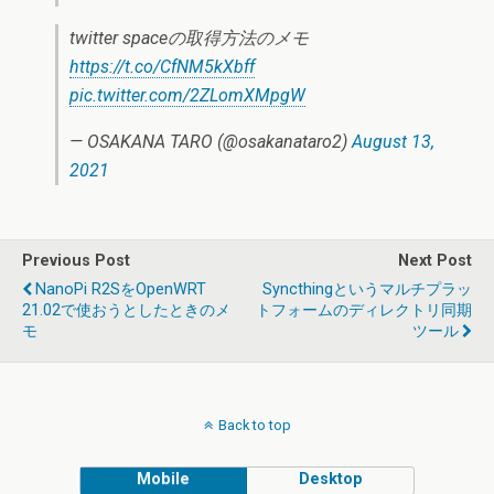
twitter spaceの取得方法のメモ
https://t.co/CfNM5kXbff
pic.twitter.com/2ZLomXMpgW
— OSAKANA TARO (@osakanataro2)
August 13,
2021
Previous Post
Next Post
NanoPi R2SをOpenWRT
Syncthingというマルチプラッ
21.02で使おうとしたときのメ
トフォームのディレクトリ同期
モ
ツール
Back to top
Mobile
Desktop