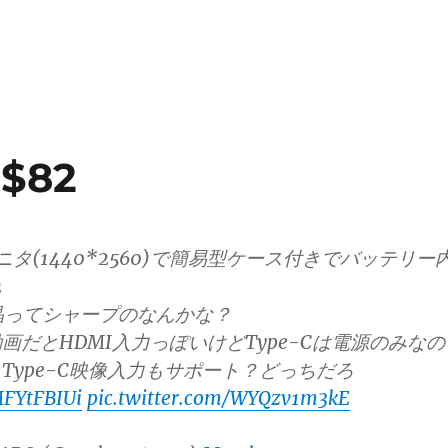
$82
モニタ(1440*2560)で簡易型ケース付きでバッテリー
2
on液晶ってシャープのなんかな？
画だとHDMI入力っぽいけどType-Cは電源のみなの
Type-C映像入力もサポート？どっちだろ
MFYtFBIUi
pic.twitter.com/WYQzv1m3kE