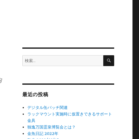
検
検
索
索:
内
最近の投稿
デジタル缶バッチ関連
ラックマウント実施時に仮置きできるサポート
金具
独逸万国霊泉博覧会とは？
金魚日記 2022年