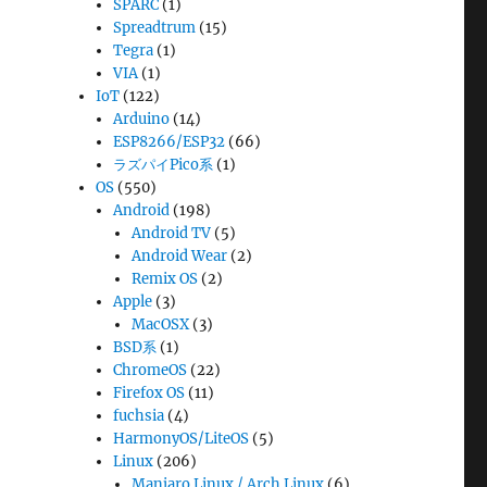
SPARC
(1)
Spreadtrum
(15)
Tegra
(1)
VIA
(1)
IoT
(122)
Arduino
(14)
ESP8266/ESP32
(66)
ラズパイPico系
(1)
OS
(550)
Android
(198)
Android TV
(5)
Android Wear
(2)
Remix OS
(2)
Apple
(3)
MacOSX
(3)
BSD系
(1)
ChromeOS
(22)
Firefox OS
(11)
fuchsia
(4)
HarmonyOS/LiteOS
(5)
Linux
(206)
Manjaro Linux / Arch Linux
(6)