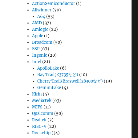
ActionSemiconductor
(1)
Allwinner
(70)
A64
(53)
AMD
(37)
Amlogic
(22)
Apple
(1)
Broadcom
(50)
ESP
(67)
Ingenic
(20)
Intel
(81)
ApolloLake
(6)
Bay Trail(Z3735など)
(10)
Cherry Trail/Braswell(z8300など)
(19)
GeminiLake
(4)
Kirin
(5)
MediaTek
(63)
MIPS
(11)
Qualcomm
(50)
Realtek
(2)
RISC-V
(22)
Rockchip
(34)