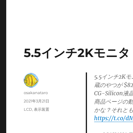
5.5インチ2Kモニタ 
5.5インチ2K
蔵のやつが $8
CG-Silic
投
osakanataro
稿
商品ページの動
投
2021年3月21日
者
稿
かな？それとも
カ
LCD
,
表示装置
日:
テ
https://t.co/d
ゴ
リ