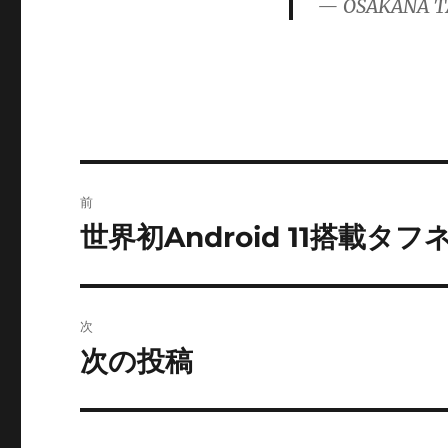
— OSAKANA T
ー
投
前
稿
世界初Android 11搭載タフネ
前
の
ナ
投
ビ
稿:
次
ゲ
次の投稿
次
の
ー
投
シ
稿: