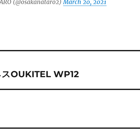
ARO (@osakanataro2)
March 20, 2021
スOUKITEL WP12