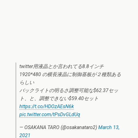
twitter用液晶とか言われてる8.8インチ
1920*480 の横長液晶に制御基板が２種類ある
らしい
バックライトの明るさ調整可能な$62.37セッ
ト、と、調整できない$59.40セット
https://t.co/HDOzAEsN6k
pic.twitter.com/tPsDvGLdUq
— OSAKANA TARO (@osakanataro2)
March 13,
2021