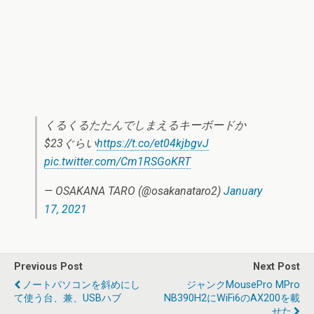
くるくるたたんでしまえるキーボードか
$23ぐらい
https://t.co/et04kjbgvJ
pic.twitter.com/Cm1RSGoKRT
— OSAKANA TARO (@osakanataro2)
January
17, 2021
Previous Post
Next Post
ノートパソコンを斜めにし
ジャンクMousePro MPro
て使う台、兼、USBハブ
NB390H2にWiFi6のAX200を載
せた