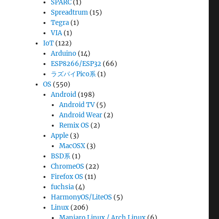
SPARC
(1)
Spreadtrum
(15)
Tegra
(1)
VIA
(1)
IoT
(122)
Arduino
(14)
ESP8266/ESP32
(66)
ラズパイPico系
(1)
OS
(550)
Android
(198)
Android TV
(5)
Android Wear
(2)
Remix OS
(2)
Apple
(3)
MacOSX
(3)
BSD系
(1)
ChromeOS
(22)
Firefox OS
(11)
fuchsia
(4)
HarmonyOS/LiteOS
(5)
Linux
(206)
Manjaro Linux / Arch Linux
(6)