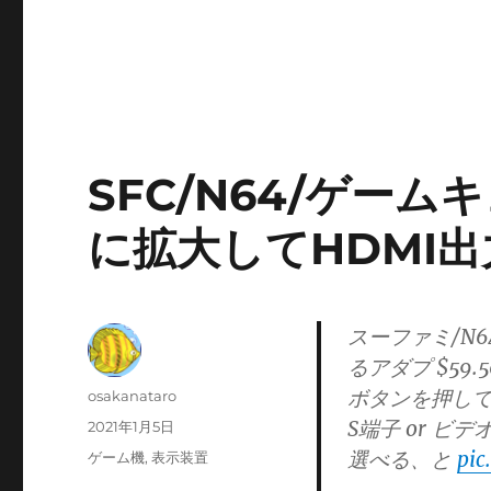
SFC/N64/ゲー
に拡大してHDMI
スーファミ/N
るアダプ $59.5
ボタンを押し
投
osakanataro
稿
S端子 or 
投
2021年1月5日
者
稿
選べる、と
pic
カ
ゲーム機
,
表示装置
日:
テ