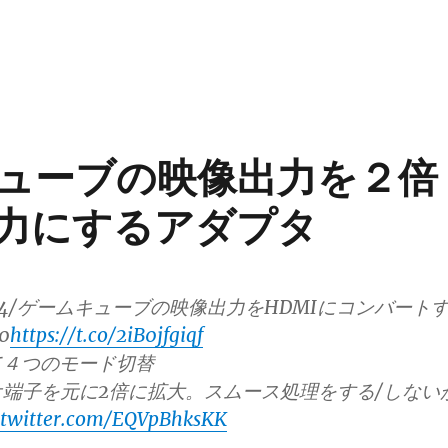
ムキューブの映像出力を２倍
出力にするアダプタ
64/ゲームキューブの映像出力をHDMIにコンバート
0
https://t.co/2iB0jfgiqf
て４つのモード切替
ビデオ端子を元に2倍に拡大。スムース処理をする/しない
.twitter.com/EQVpBhksKK