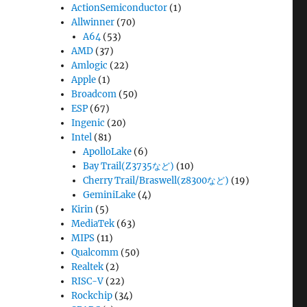
ActionSemiconductor
(1)
Allwinner
(70)
A64
(53)
AMD
(37)
Amlogic
(22)
Apple
(1)
Broadcom
(50)
ESP
(67)
Ingenic
(20)
Intel
(81)
ApolloLake
(6)
Bay Trail(Z3735など)
(10)
Cherry Trail/Braswell(z8300など)
(19)
GeminiLake
(4)
Kirin
(5)
MediaTek
(63)
MIPS
(11)
Qualcomm
(50)
Realtek
(2)
RISC-V
(22)
Rockchip
(34)