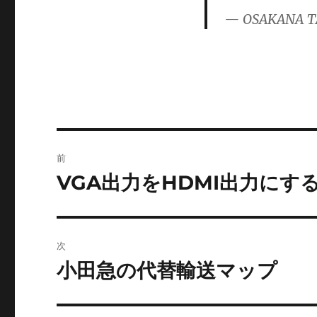
ゴ
— OSAKANA T
リ
ー
投
前
稿
VGA出力をHDMI出力にす
前
の
ナ
投
ビ
稿:
次
ゲ
小田急の代替輸送マップ
次
の
ー
投