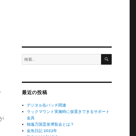
検
検
索
索:
す
最近の投稿
デジタル缶バッチ関連
ラックマウント実施時に仮置きできるサポート
が
金具
独逸万国霊泉博覧会とは？
金魚日記 2022年