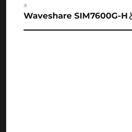
ビ
稿:
次
ゲ
Waveshare SIM7600G
次
の
ー
投
シ
稿:
ョ
ン