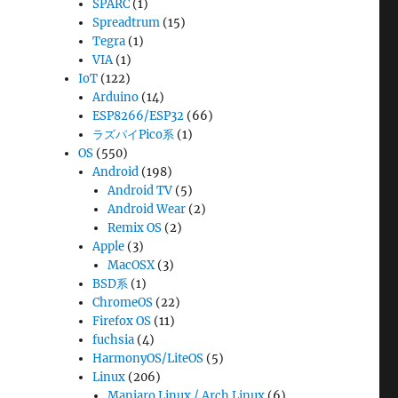
SPARC
(1)
Spreadtrum
(15)
Tegra
(1)
VIA
(1)
IoT
(122)
Arduino
(14)
ESP8266/ESP32
(66)
ラズパイPico系
(1)
OS
(550)
Android
(198)
Android TV
(5)
Android Wear
(2)
Remix OS
(2)
Apple
(3)
MacOSX
(3)
BSD系
(1)
ChromeOS
(22)
Firefox OS
(11)
fuchsia
(4)
HarmonyOS/LiteOS
(5)
Linux
(206)
Manjaro Linux / Arch Linux
(6)