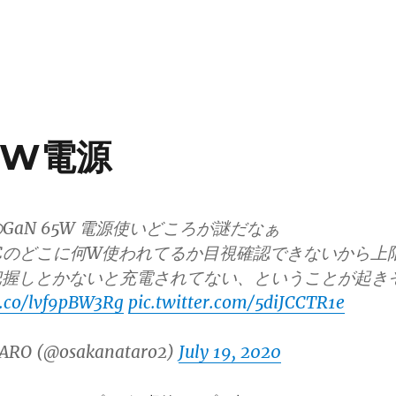
65W電源
のGaN 65W 電源使いどころが謎だなぁ
e-Cのどこに何W使われてるか目視確認できないから上
把握しとかないと充電されてない、ということが起き
/t.co/lvf9pBW3Rg
pic.twitter.com/5diJCCTR1e
ARO (@osakanataro2)
July 19, 2020