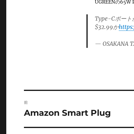
ー
UGREENの65
Type-Cポー
$32.99か
https
— OSAKANA T
投
前
稿
Amazon Smart Plug
前
の
ナ
投