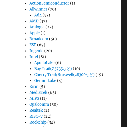
ActionSemiconductor
(1)
Allwinner
(70)
A64
(53)
AMD
(37)
Amlogic
(22)
Apple
(1)
Broadcom
(50)
ESP
(67)
Ingenic
(20)
Intel
(81)
ApolloLake
(6)
Bay Trail(Z3735など)
(10)
Cherry Trail/Braswell(z8300など)
(19)
GeminiLake
(4)
Kirin
(5)
MediaTek
(63)
MIPS
(11)
Qualcomm
(50)
Realtek
(2)
RISC-V
(22)
Rockchip
(34)