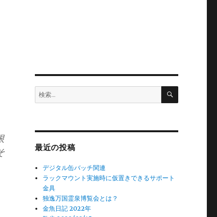
検
検
索
索:
限
最近の投稿
そ
デジタル缶バッチ関連
ラックマウント実施時に仮置きできるサポート
金具
独逸万国霊泉博覧会とは？
金魚日記 2022年