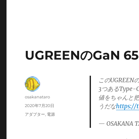
UGREENのGaN 
このUGREEN
3つあるTyp
値をちゃんと
投
osakanataro
稿
うだな
https:/
投
2020年7月20日
者
稿
カ
アダプター
,
電源
日:
テ
— OSAKANA T
ゴ
リ