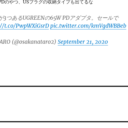
W PDのやつ、USプラグの収納タイプも出てるな
トが3つあるUGREENの65W PDアダプタ。セールで
://t.co/PwpWXiGsrD
pic.twitter.com/kmVgdWBBeb
ARO (@osakanataro2)
September 21, 2020