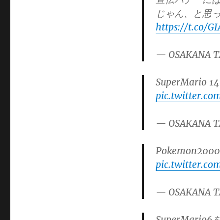
じゃん、と思った
https://t.co/
— OSAKANA T
SuperMari
pic.twitter.c
— OSAKANA T
Pokemon2
pic.twitter.c
— OSAKANA T
SuperMa