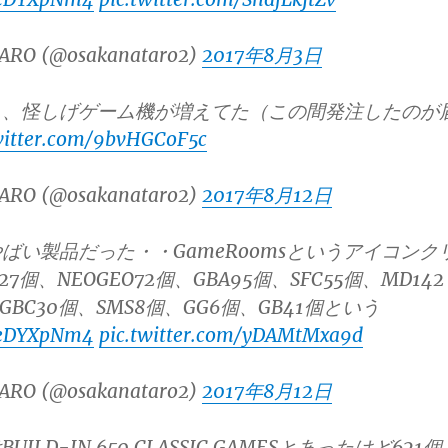
ARO (@osakanataro2)
2017年8月3日
ら、怪しげゲーム機が増えてた（この間発注したのが
witter.com/9bvHGCoF5c
ARO (@osakanataro2)
2017年8月12日
ばい製品だった・・GameRoomsというアイコンク
7個、NEOGEO72個、GBA95個、SFC55個、MD142
、GBC30個、SMS8個、GG6個、GB41個という
pJeDYXpNm4
pic.twitter.com/yDAMtMxa9d
ARO (@osakanataro2)
2017年8月12日
ILD-IN 650 CLASSIC GAMESとあったけど621個