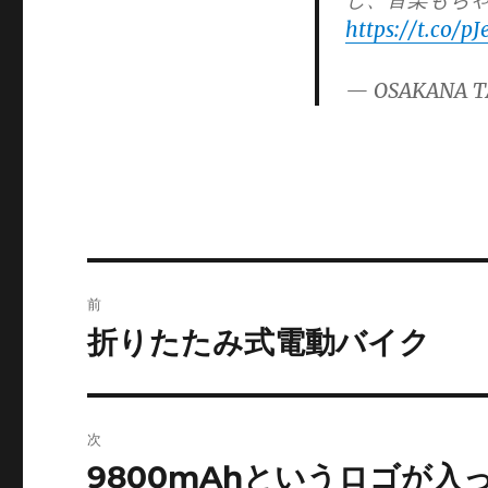
https://t.co/
— OSAKANA T
投
前
稿
折りたたみ式電動バイク
前
の
ナ
投
ビ
稿:
次
ゲ
9800mAhというロゴが入っ
次