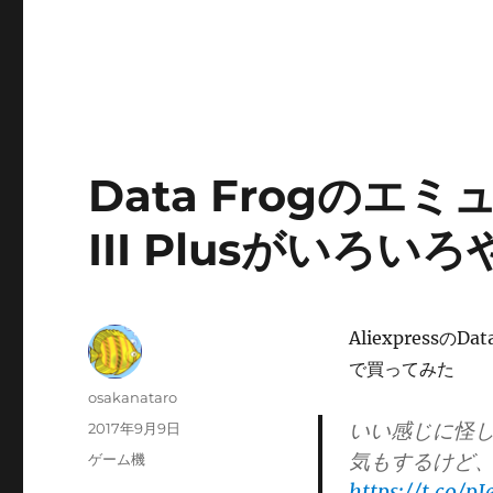
Data Frogのエ
III Plusがいろい
Aliexpress
で買ってみた
投
osakanataro
稿
いい感じに怪し
投
2017年9月9日
者
稿
気もするけど、
カ
ゲーム機
日:
テ
https://t.co/