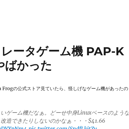
ミュレータゲーム機 PAP-K
ろやばかった
のData Frogの公式ストア見ていたら、怪しげなゲーム機があったの
いゲーム機だなぁ。どーせ中身Linuxベースのよう
改造できたりしないのかなぁ・・・$41.66
pJeDYXpNm4
pic.twitter.com/SndfLkjtZv