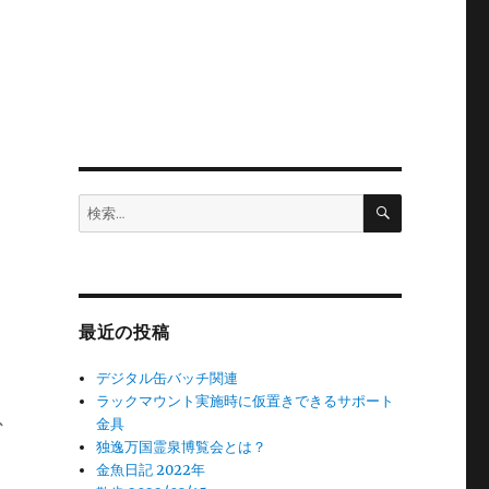
検
検
索
索:
最近の投稿
デジタル缶バッチ関連
ラックマウント実施時に仮置きできるサポート
な
金具
独逸万国霊泉博覧会とは？
金魚日記 2022年