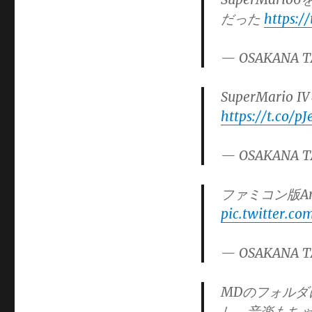
だった
https:/
— OSAKANA T
SuperMar
https://t.co/
— OSAKANA T
ファミコン版Angr
pic.twitter.c
— OSAKANA T
MDのフォルダにあ
し、音楽もち