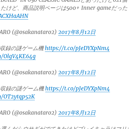
けど、商品説明ページは500+ Inner gameだった
GIACXHaAHN
ARO (@osakanataro2)
2017年8月12日
o 14収録の謎ゲーム機
https://t.co/pJeDYXpNm4
om/OlgV4KE64g
ARO (@osakanataro2)
2017年8月12日
000収録の謎ゲーム機
https://t.co/pJeDYXpNm4
om/OT2ytqp52K
ARO (@osakanataro2)
2017年8月12日
rio6を選んだらウサギがでてきたけどプレイキャラはマリ