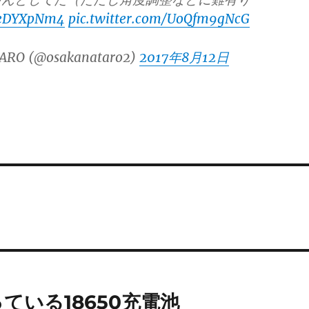
pJeDYXpNm4
pic.twitter.com/UoQfm9gNcG
ARO (@osakanataro2)
2017年8月12日
ている18650充電池