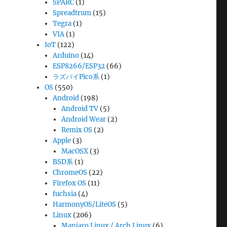
SPARC
(1)
Spreadtrum
(15)
Tegra
(1)
VIA
(1)
IoT
(122)
Arduino
(14)
ESP8266/ESP32
(66)
ラズパイPico系
(1)
OS
(550)
Android
(198)
Android TV
(5)
Android Wear
(2)
Remix OS
(2)
Apple
(3)
MacOSX
(3)
BSD系
(1)
ChromeOS
(22)
Firefox OS
(11)
fuchsia
(4)
HarmonyOS/LiteOS
(5)
Linux
(206)
Manjaro Linux / Arch Linux
(6)