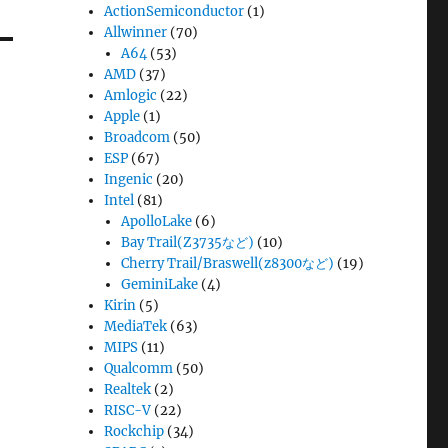
ActionSemiconductor
(1)
Allwinner
(70)
A64
(53)
AMD
(37)
Amlogic
(22)
Apple
(1)
Broadcom
(50)
ESP
(67)
Ingenic
(20)
Intel
(81)
ApolloLake
(6)
Bay Trail(Z3735など)
(10)
Cherry Trail/Braswell(z8300など)
(19)
GeminiLake
(4)
Kirin
(5)
MediaTek
(63)
MIPS
(11)
Qualcomm
(50)
Realtek
(2)
RISC-V
(22)
Rockchip
(34)