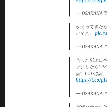
ゴ
リ
— OSAKANA T
ー
かえってきた
いてた）
pic.t
— OSAKANA T
思った以上にや
ックしたらCPS2
個、FC145個
https://t.co/
— OSAKANA T
宣伝バナーにはBU