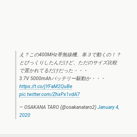
え？この400MHz帯無線機、単３で動くの！？
とびっくりしたんだけど、ただのサイズ比較
で置かれてるだけだった・・・
3.7V 5000mAhバッテリー駆動か・・・
https://t.co/jYFaM2QuBe
pic.twitter.com/ZhxPx1vdA7
— OSAKANA TARO (@osakanataro2)
January 4,
2020