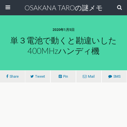
OSAKANA TAROの謎メモ
2020年1月5日
単３電池で動くと勘違いした
400MHzハンディ機
Share
Tweet
Pin
Mail
SMS