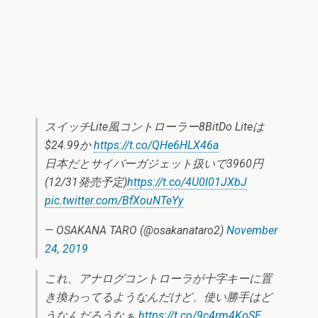
スイッチLite風コントローラー8BitDo Liteは
$24.99か
https://t.co/QHe6HLX46a
日本だとサイバーガジェット扱いで3960円
(12/31発売予定)
https://t.co/4U0l01JXbJ
pic.twitter.com/BfXouNTeYy
— OSAKANA TARO (@osakanataro2)
November
24, 2019
これ、アナログコントローラが十字キーに置
き換わってるようなんだけど、使い勝手はど
うなんだろうなぁ
https://t.co/9c4rm4KoSE