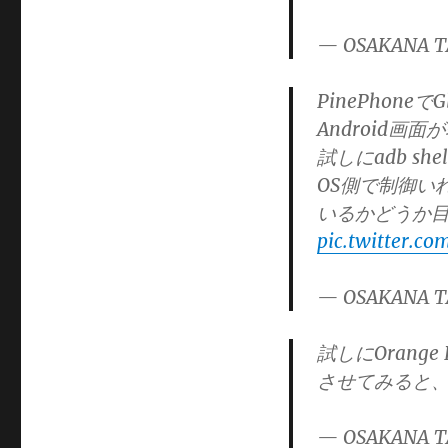
— OSAKANA T
PinePhoneでG
Android画
試しにadb s
OS側で制御い
いるかどうか
pic.twitter.c
— OSAKANA T
試しにOrange P
させてみると、A
— OSAKANA T