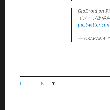
GloDroid o
イメージ提供
pic.twitter.c
— OSAKANA T
投
固
固
固
1
…
6
7
定
定
定
ペ
ペ
ペ
稿
ー
ー
ー
ジ
ジ
ジ
の