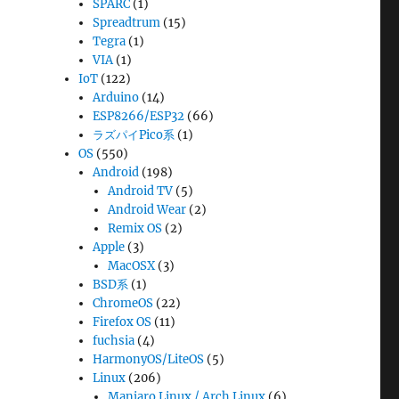
SPARC
(1)
Spreadtrum
(15)
Tegra
(1)
VIA
(1)
IoT
(122)
Arduino
(14)
ESP8266/ESP32
(66)
ラズパイPico系
(1)
OS
(550)
Android
(198)
Android TV
(5)
Android Wear
(2)
Remix OS
(2)
Apple
(3)
MacOSX
(3)
BSD系
(1)
ChromeOS
(22)
Firefox OS
(11)
fuchsia
(4)
HarmonyOS/LiteOS
(5)
Linux
(206)
Manjaro Linux / Arch Linux
(6)