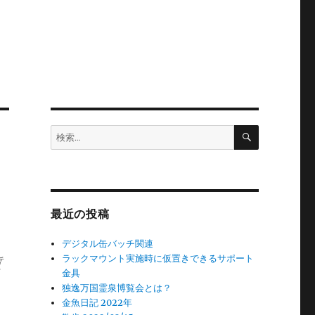
検
検
索
索:
最近の投稿
デジタル缶バッチ関連
ラックマウント実施時に仮置きできるサポート
質
金具
独逸万国霊泉博覧会とは？
金魚日記 2022年