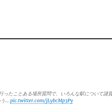
mapの行ったことある場所質問で、いろんな駅について謎
いう…
pic.twitter.com/jLybcMp3Py