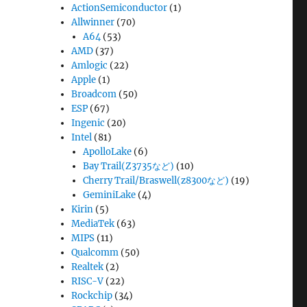
ActionSemiconductor
(1)
Allwinner
(70)
A64
(53)
AMD
(37)
Amlogic
(22)
Apple
(1)
Broadcom
(50)
ESP
(67)
Ingenic
(20)
Intel
(81)
ApolloLake
(6)
Bay Trail(Z3735など)
(10)
Cherry Trail/Braswell(z8300など)
(19)
GeminiLake
(4)
Kirin
(5)
MediaTek
(63)
MIPS
(11)
Qualcomm
(50)
Realtek
(2)
RISC-V
(22)
Rockchip
(34)