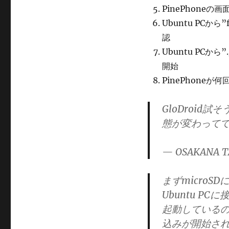
PinePhoneの
Ubuntu PCか
認
Ubuntu PCから”
開始
PinePhoneが
GloDroid
態が変わってて
— OSAKANA T
まずmicroSD
Ubuntu P
起動しているので、
込みが開始さ