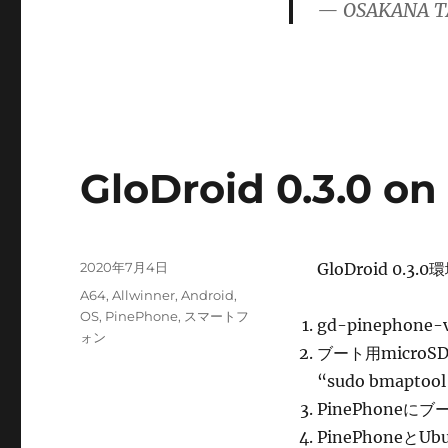
— OSAKANA T
リ
ー
GloDroid 0.3.0 o
投
2020年7月4日
GloDroid 0.3
稿
カ
A64
,
Allwinner
,
Android
,
日:
テ
OS
,
PinePhone
,
スマートフ
gd-pinephone-v
ゴ
ォン
ブート用microSD
リ
ー
“sudo bmaptool
PinePhoneに
PinePhoneとUb