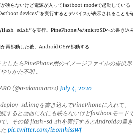
画面が映らないけど電源が入ってfastboot modeで起動している
ら”fastboot devices”を実行するとデバイスが表示されることを
./flash-sd.sh”を実行。PinePhone内のmicroSDへの書き込
何回か再起動した後、Android OSが起動する
試そうとしたらPinePhone用のイメージファイルの提供形
やりかた不明…
ARO (@osakanataro2)
July 4, 2020
にdeploy-sd.imgを書き込んでPinePhoneに入れて、
Cに接続すると画面になにも映らないけどfastbootモード
その後 flash-sd .shを実行するとAndroidの書き
れた
pic.twitter.com/iE0mhissWf