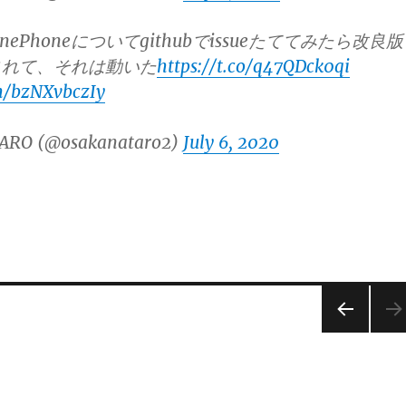
n PinePhoneについてgithubでissueたててみたら改良版
されて、それは動いた
https://t.co/q47QDck0qi
om/bzNXvbczIy
ARO (@osakanataro2)
July 6, 2020
前の
ペー
ジ