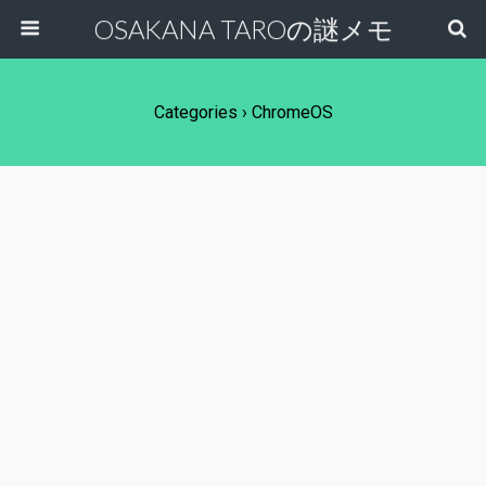
OSAKANA TAROの謎メモ
Categories ›
ChromeOS